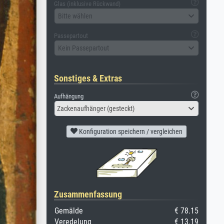
Glas (inklusive Rückwand)
Bitte wählen
Passepartout
Kein Passepartout
Sonstiges & Extras
Aufhängung
Zackenaufhänger (gesteckt)
Konfiguration speichern / vergleichen
Zusammenfassung
Gemälde
€ 78.15
Veredelung
€ 13.19