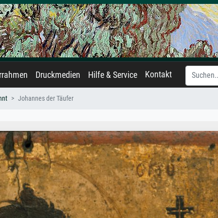
Kontakt
errahmen
Druckmedien
Hilfe & Service
nnt
Johannes der Täufer