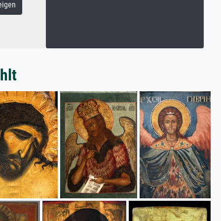
eigen
hlt