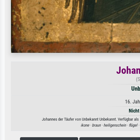
Johan
(S
Unb
16. Jah
Nicht
Johannes der Täufer von Unbekannt Unbekannt. Verfügbar als K
ikone ·
braun ·
heiligenschein ·
flügel ·