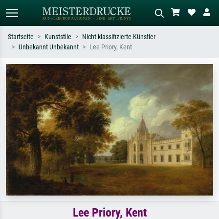
Startseite
Kunststile
Nicht klassifizierte Künstler
Unbekannt Unbekannt
Lee Priory, Kent
Standardsuche
KI-Bildersuche
Suchen Sie nach Künstlern, Werktiteln
Beschreiben Sie die Szene – z.B. Grüne
oder Stilen – z.B. Monet,
Wiese, Abstrakt mit viel Rot, Dunkles
Sternennacht, Impressionismus, Welle
Ölgemälde, Stehender Akt neben einem
Hokusai, Akt.
Baum.
Lee Priory, Kent