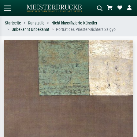
Startseite
Kunststile
Nicht klassifizierte Künstler
Unbekannt Unbekannt
Porträt des Priester-Dichters Saigyo
Standardsuche
KI-Bildersuche
Suchen Sie nach Künstlern, Werktiteln
Beschreiben Sie die Szene – z.B. Grüne
oder Stilen – z.B. Monet,
Wiese, Abstrakt mit viel Rot, Dunkles
Sternennacht, Impressionismus, Welle
Ölgemälde, Stehender Akt neben einem
Hokusai, Akt.
Baum.