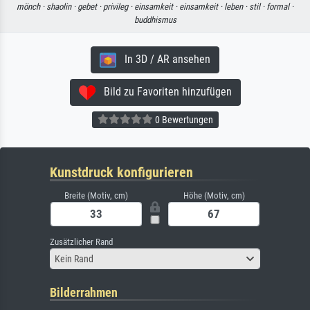
mönch ·
shaolin ·
gebet ·
privileg ·
einsamkeit ·
einsamkeit ·
leben ·
stil ·
formal ·
buddhismus
In 3D / AR ansehen
Bild zu Favoriten hinzufügen
0 Bewertungen
Kunstdruck konfigurieren
Breite (Motiv, cm)
Höhe (Motiv, cm)
Zusätzlicher Rand
Kein Rand
Bilderrahmen