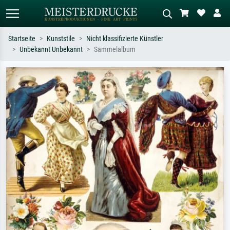
Startseite
Kunststile
Nicht klassifizierte Künstler
Unbekannt Unbekannt
Sammelalbum
Standardsuche
KI-Bildersuche
Suchen Sie nach Künstlern, Werktiteln
Beschreiben Sie die Szene – z.B. Grüne
oder Stilen – z.B. Monet,
Wiese, Abstrakt mit viel Rot, Dunkles
Sternennacht, Impressionismus, Welle
Ölgemälde, Stehender Akt neben einem
Hokusai, Akt.
Baum.