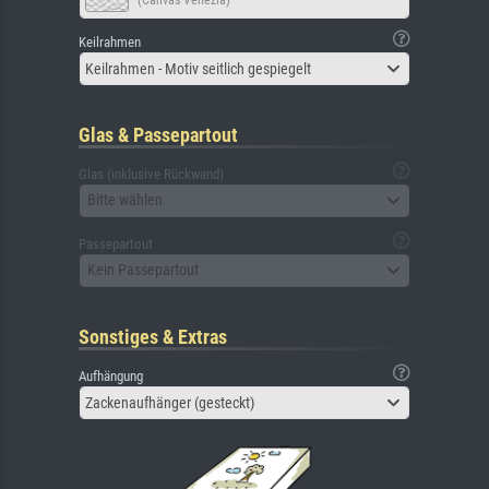
Keilrahmen
Keilrahmen - Motiv seitlich gespiegelt
Glas & Passepartout
Glas (inklusive Rückwand)
Bitte wählen
Passepartout
Kein Passepartout
Sonstiges & Extras
Aufhängung
Zackenaufhänger (gesteckt)