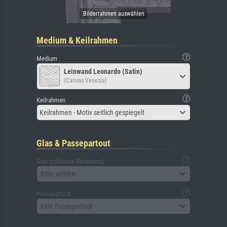
Medium & Keilrahmen
Medium
Leinwand Leonardo (Satin)
(Canvas Venezia)
Keilrahmen
Keilrahmen - Motiv seitlich gespiegelt
Glas & Passepartout
Glas (inklusive Rückwand)
Bitte wählen
Passepartout
Kein Passepartout