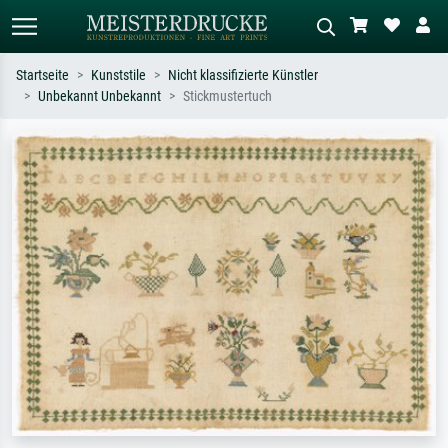
Startseite
Kunststile
Nicht klassifizierte Künstler
Unbekannt Unbekannt
Stickmustertuch
Standardsuche
KI-Bildersuche
Suchen Sie nach Künstlern, Werktiteln
Beschreiben Sie die Szene – z.B. Grüne
oder Stilen – z.B. Monet,
Wiese, Abstrakt mit viel Rot, Dunkles
Sternennacht, Impressionismus, Welle
Ölgemälde, Stehender Akt neben einem
Hokusai, Akt.
Baum.