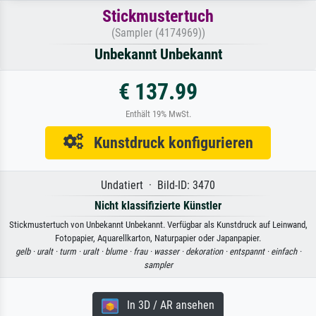
Stickmustertuch
(Sampler (4174969))
Unbekannt Unbekannt
€ 137.99
Enthält 19% MwSt.
Kunstdruck konfigurieren
Undatiert · Bild-ID: 3470
Nicht klassifizierte Künstler
Stickmustertuch von Unbekannt Unbekannt. Verfügbar als Kunstdruck auf Leinwand,
Fotopapier, Aquarellkarton, Naturpapier oder Japanpapier.
gelb ·
uralt ·
turm ·
uralt ·
blume ·
frau ·
wasser ·
dekoration ·
entspannt ·
einfach ·
sampler
In 3D / AR ansehen