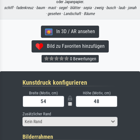
oder Japanpapier.
schiff ·
fadenkreuz ·
baum ·
mast ·
segel ·
blätter ·
sepia ·
zweig ·
busch ·
laub ·
jonah
·
gesehen ·
Landschaft ·
Bäume
In 3D / AR ansehen
Bild zu Favoriten hinzufügen
0 Bewertungen
Kunstdruck konfigurieren
Breite (Motiv, cm)
Höhe (Motiv, cm)
Zusätzlicher Rand
Kein Rand
Bilderrahmen