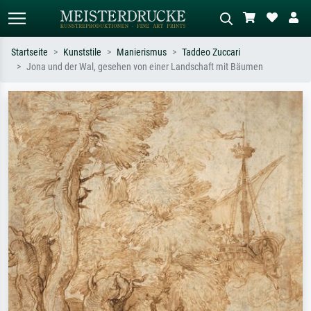
Startseite
Kunststile
Manierismus
Taddeo Zuccari
Jona und der Wal, gesehen von einer Landschaft mit Bäumen
Standardsuche
KI-Bildersuche
Suchen Sie nach Künstlern, Werktiteln
Beschreiben Sie die Szene – z.B. Grüne
oder Stilen – z.B. Monet,
Wiese, Abstrakt mit viel Rot, Dunkles
Sternennacht, Impressionismus, Welle
Ölgemälde, Stehender Akt neben einem
Hokusai, Akt.
Baum.