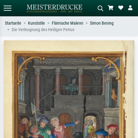
Startseite
Kunststile
Flämische Malerei
Simon Bening
Die Verleugnung des Heiligen Petrus
Standardsuche
KI-Bildersuche
Suchen Sie nach Künstlern, Werktiteln
Beschreiben Sie die Szene – z.B. Grüne
oder Stilen – z.B. Monet,
Wiese, Abstrakt mit viel Rot, Dunkles
Sternennacht, Impressionismus, Welle
Ölgemälde, Stehender Akt neben einem
Hokusai, Akt.
Baum.