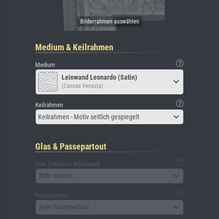
Medium & Keilrahmen
Medium
Leinwand Leonardo (Satin)
(Canvas Venezia)
Keilrahmen
Keilrahmen - Motiv seitlich gespiegelt
Glas & Passepartout
Glas (inklusive Rückwand)
Bitte wählen
Passepartout
Kein Passepartout