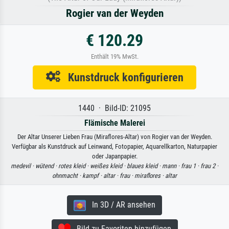
Rogier van der Weyden
€ 120.29
Enthält 19% MwSt.
Kunstdruck konfigurieren
1440 · Bild-ID: 21095
Flämische Malerei
Der Altar Unserer Lieben Frau (Miraflores-Altar) von Rogier van der Weyden.
Verfügbar als Kunstdruck auf Leinwand, Fotopapier, Aquarellkarton, Naturpapier
oder Japanpapier.
medevil ·
wütend ·
rotes kleid ·
weißes kleid ·
blaues kleid ·
mann ·
frau 1 ·
frau 2 ·
ohnmacht ·
kampf ·
altar ·
frau ·
miraflores ·
altar
In 3D / AR ansehen
Bild zu Favoriten hinzufügen