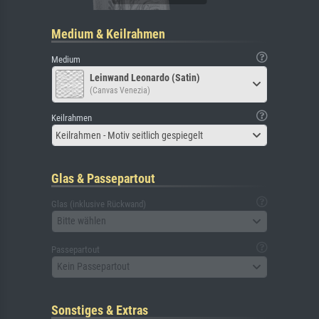
Medium & Keilrahmen
Medium
Leinwand Leonardo (Satin)
(Canvas Venezia)
Keilrahmen
Keilrahmen - Motiv seitlich gespiegelt
Glas & Passepartout
Glas (inklusive Rückwand)
Bitte wählen
Passepartout
Kein Passepartout
Sonstiges & Extras