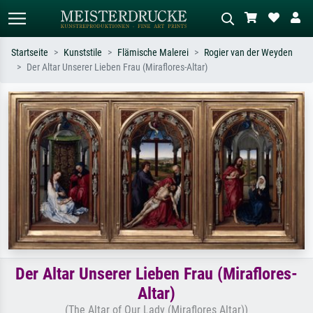
Startseite
Kunststile
Flämische Malerei
Rogier van der Weyden
Der Altar Unserer Lieben Frau (Miraflores-Altar)
Standardsuche
KI-Bildersuche
Suchen Sie nach Künstlern, Werktiteln
Beschreiben Sie die Szene – z.B. Grüne
oder Stilen – z.B. Monet,
Wiese, Abstrakt mit viel Rot, Dunkles
Sternennacht, Impressionismus, Welle
Ölgemälde, Stehender Akt neben einem
Hokusai, Akt.
Baum.
Der Altar Unserer Lieben Frau (Miraflores-
Altar)
(The Altar of Our Lady (Miraflores Altar))