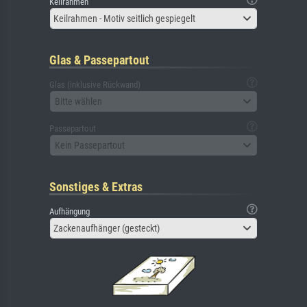
Keilrahmen
Keilrahmen - Motiv seitlich gespiegelt
Glas & Passepartout
Glas (inklusive Rückwand)
Bitte wählen
Passepartout
Kein Passepartout
Sonstiges & Extras
Aufhängung
Zackenaufhänger (gesteckt)