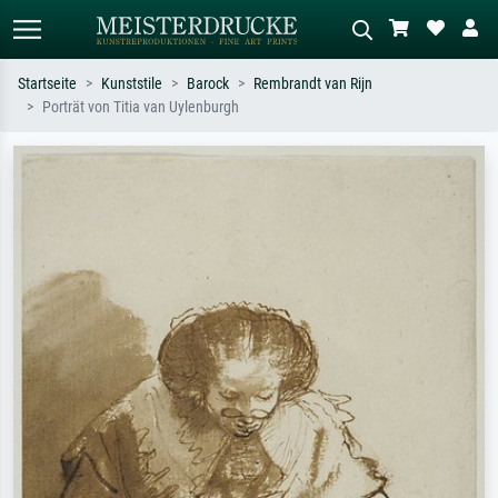
Startseite
Kunststile
Barock
Rembrandt van Rijn
Porträt von Titia van Uylenburgh
Standardsuche
KI-Bildersuche
Suchen Sie nach Künstlern, Werktiteln
Beschreiben Sie die Szene – z.B. Grüne
oder Stilen – z.B. Monet,
Wiese, Abstrakt mit viel Rot, Dunkles
Sternennacht, Impressionismus, Welle
Ölgemälde, Stehender Akt neben einem
Hokusai, Akt.
Baum.