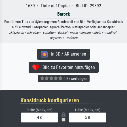
1639 · Tinte auf Papier · Bild-ID: 29392
Barock
Porträt von Titia van Uylenburgh von Rembrandt van Rijn. Verfügbar als Kunstdruck
auf Leinwand, Fotopapier, Aquarellkarton, Naturpapier oder Japanpapier.
skizzieren ·
schreiben ·
schatten ·
dunkel ·
mann ·
einsam ·
allein ·
meadival ·
depressiv ·
verloren
In 3D / AR ansehen
Bild zu Favoriten hinzufügen
0 Bewertungen
Kunstdruck konfigurieren
Breite (Motiv, cm)
Höhe (Motiv, cm)