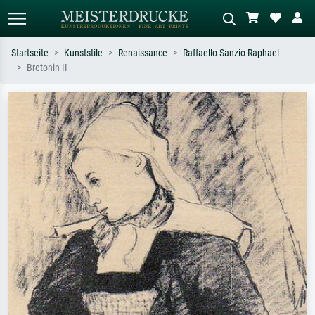
Startseite
Kunststile
Renaissance
Raffaello Sanzio Raphael
Bretonin II
Standardsuche
KI-Bildersuche
Suchen Sie nach Künstlern, Werktiteln
Beschreiben Sie die Szene – z.B. Grüne
oder Stilen – z.B. Monet,
Wiese, Abstrakt mit viel Rot, Dunkles
Sternennacht, Impressionismus, Welle
Ölgemälde, Stehender Akt neben einem
Hokusai, Akt.
Baum.