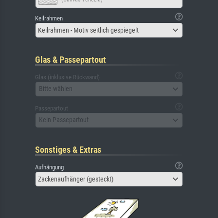
Keilrahmen
Keilrahmen - Motiv seitlich gespiegelt
Glas & Passepartout
Glas (inklusive Rückwand)
Bitte wählen
Passepartout
Kein Passepartout
Sonstiges & Extras
Aufhängung
Zackenaufhänger (gesteckt)