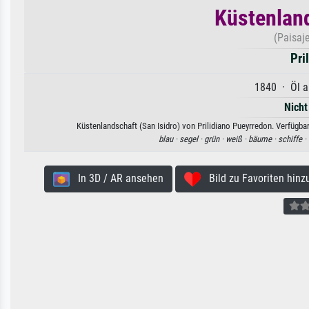
Küstenland
(Paisaje
Pri
1840 · Öl a
Nicht
Küstenlandschaft (San Isidro) von Prilidiano Pueyrredon. Verfügba
blau ·
segel ·
grün ·
weiß ·
bäume ·
schiffe ·
In 3D / AR ansehen
Bild zu Favoriten hinz