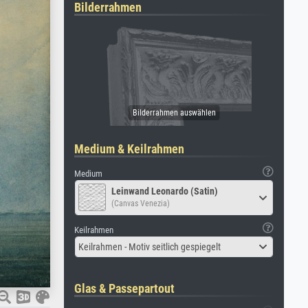
Bilderrahmen
Medium & Keilrahmen
Medium
Leinwand Leonardo (Satin)
(Canvas Venezia)
Keilrahmen
Keilrahmen - Motiv seitlich gespiegelt
Glas & Passepartout