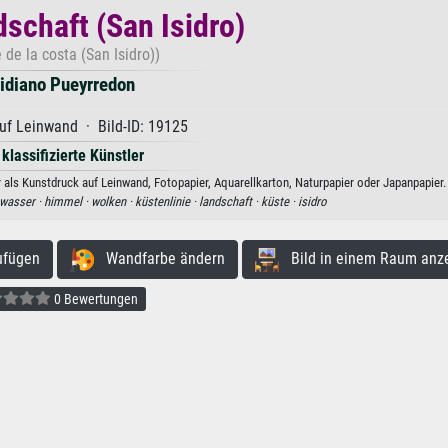
schaft (San Isidro)
 de la costa (San Isidro))
lidiano Pueyrredon
uf Leinwand · Bild-ID: 19125
 klassifizierte Künstler
r als Kunstdruck auf Leinwand, Fotopapier, Aquarellkarton, Naturpapier oder Japanpapier.
wasser ·
himmel ·
wolken ·
küstenlinie ·
landschaft ·
küste ·
isidro
ufügen
Wandfarbe ändern
Bild in einem Raum anz
0 Bewertungen