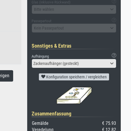
Glas (inklusive Rückwand)
Bitte wählen
Passepartout
Kein Passepartout
Sonstiges & Extras
Aufhängung
Zackenaufhänger (gesteckt)
eigen
Konfiguration speichern / vergleichen
Zusammenfassung
Gemälde
€ 75.93
Veredelung
€ 12.82