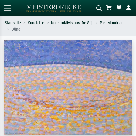
Startseite
Kunststile
Konstruktivismus, De Stijl
Piet Mondrian
Düne
Standardsuche
KI-Bildersuche
Suchen Sie nach Künstlern, Werktiteln
Beschreiben Sie die Szene – z.B. Grüne
oder Stilen – z.B. Monet,
Wiese, Abstrakt mit viel Rot, Dunkles
Sternennacht, Impressionismus, Welle
Ölgemälde, Stehender Akt neben einem
Hokusai, Akt.
Baum.