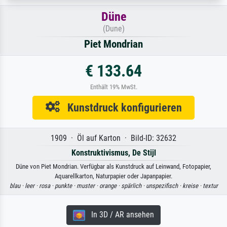
Düne
(Dune)
Piet Mondrian
€ 133.64
Enthält 19% MwSt.
Kunstdruck konfigurieren
1909 · Öl auf Karton · Bild-ID: 32632
Konstruktivismus, De Stijl
Düne von Piet Mondrian. Verfügbar als Kunstdruck auf Leinwand, Fotopapier,
Aquarellkarton, Naturpapier oder Japanpapier.
blau ·
leer ·
rosa ·
punkte ·
muster ·
orange ·
spärlich ·
unspezifisch ·
kreise ·
textur
In 3D / AR ansehen