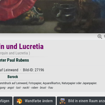
in und Lucretia
rquin and Lucretia )
eter Paul Rubens
uf Leinwand · Bild-ID: 27196
Barock
unstdruck auf Leinwand, Fotopapier, Aquarellkarton, Naturpapier oder Japanpapier.
gung ·
angst ·
lust ·
nackt ·
roben ·
brust ·
frau
ufügen
Wandfarbe ändern
Bild in einem Raum anz