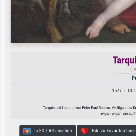
Tarqu
(Ta
P
1577 · Öl a
Tarquin und Lucretia von Peter Paul Rubens. Verfügbar als K
engel ·
angst ·
besänfti
In 3D / AR ansehen
Bild zu Favoriten hinz