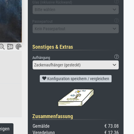
Glas (inklusive Rückwand)
Bitte wählen
Passepartout
Kein Passepartout
Sonstiges & Extras
Aufhängung
Zackenaufhänger (gesteckt)
Konfiguration speichern / vergleichen
Zusammenfassung
Gemälde
€ 73.08
eigen
Veredelung
€ 12.36