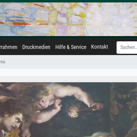
Kontakt
errahmen
Druckmedien
Hilfe & Service
etia