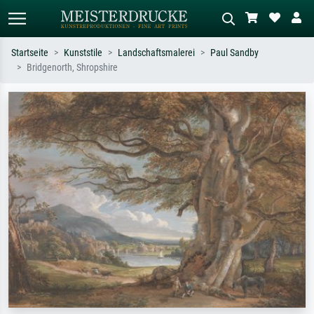
Startseite
Kunststile
Landschaftsmalerei
Paul Sandby
Bridgenorth, Shropshire
Standardsuche
KI-Bildersuche
Suchen Sie nach Künstlern, Werktiteln
Beschreiben Sie die Szene – z.B. Grüne
oder Stilen – z.B. Monet,
Wiese, Abstrakt mit viel Rot, Dunkles
Sternennacht, Impressionismus, Welle
Ölgemälde, Stehender Akt neben einem
Hokusai, Akt.
Baum.