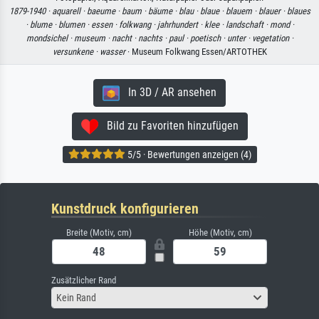
1879-1940 ·
aquarell ·
baeume ·
baum ·
bäume ·
blau ·
blaue ·
blauem ·
blauer ·
blaues
·
blume ·
blumen ·
essen ·
folkwang ·
jahrhundert ·
klee ·
landschaft ·
mond ·
mondsichel ·
museum ·
nacht ·
nachts ·
paul ·
poetisch ·
unter ·
vegetation ·
versunkene ·
wasser
· Museum Folkwang Essen/ARTOTHEK
In 3D / AR ansehen
Bild zu Favoriten hinzufügen
5/5 · Bewertungen anzeigen (4)
Kunstdruck konfigurieren
Breite (Motiv, cm)
Höhe (Motiv, cm)
Zusätzlicher Rand
Kein Rand