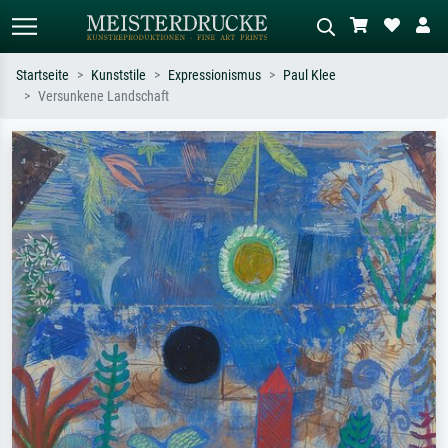
Startseite
Kunststile
Expressionismus
Paul Klee
Versunkene Landschaft
Standardsuche
KI-Bildersuche
Suchen Sie nach Künstlern, Werktiteln
Beschreiben Sie die Szene – z.B. Grüne
oder Stilen – z.B. Monet,
Wiese, Abstrakt mit viel Rot, Dunkles
Sternennacht, Impressionismus, Welle
Ölgemälde, Stehender Akt neben einem
Hokusai, Akt.
Baum.