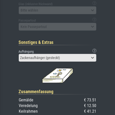
Glas (inklusive Rückwand)
Bitte wählen
Passepartout
Kein Passepartout
Sonstiges & Extras
Aufhängung
Zackenaufhänger (gesteckt)
Zusammenfassung
Gemälde
€ 73.51
Veredelung
€ 12.50
Keilrahmen
€ 41.21