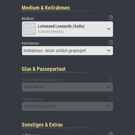
Medium & Keilrahmen
Medium
Leinwand Leonardo (Satin)
(Canvas Venezia)
Keilrahmen
Keilrahmen - Motiv seitlich gespiegelt
Glas & Passepartout
Glas (inklusive Rückwand)
Bitte wählen
Passepartout
Kein Passepartout
Sonstiges & Extras