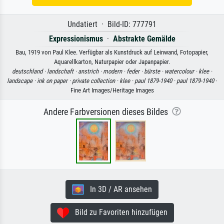
Undatiert · Bild-ID: 777791
Expressionismus
·
Abstrakte Gemälde
Bau, 1919 von Paul Klee. Verfügbar als Kunstdruck auf Leinwand, Fotopapier,
Aquarellkarton, Naturpapier oder Japanpapier.
deutschland ·
landschaft ·
anstrich ·
modern ·
feder ·
bürste ·
watercolour ·
klee ·
landscape ·
ink on paper ·
private collection ·
klee ·
paul 1879-1940 ·
paul 1879-1940
·
Fine Art Images/Heritage Images
Andere Farbversionen dieses Bildes
In 3D / AR ansehen
Bild zu Favoriten hinzufügen