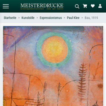
Startseite
Kunststile
Expressionismus
Paul Klee
Bau, 1919
Standardsuche
KI-Bildersuche
Suchen Sie nach Künstlern, Werktiteln
Beschreiben Sie die Szene – z.B. Grüne
oder Stilen – z.B. Monet,
Wiese, Abstrakt mit viel Rot, Dunkles
Sternennacht, Impressionismus, Welle
Ölgemälde, Stehender Akt neben einem
Hokusai, Akt.
Baum.