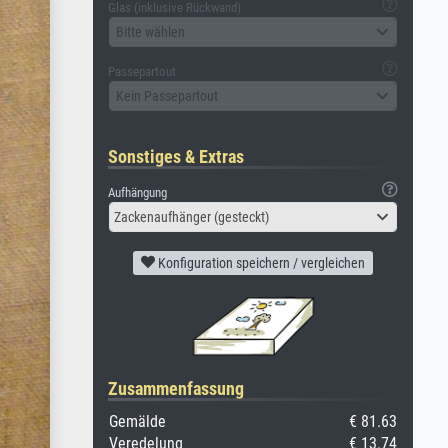
Glas (inklusive Rückwand)
Bitte wählen
Passepartout
Kein Passepartout
Sonstiges & Extras
Aufhängung
Zackenaufhänger (gesteckt)
Konfiguration speichern / vergleichen
Zusammenfassung
Gemälde
€ 81.63
Veredelung
€ 13.74