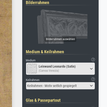
Bilderrahmen
Medium & Keilrahmen
Medium
Leinwand Leonardo (Satin)
(Canvas Venezia)
Keilrahmen
Keilrahmen - Motiv seitlich gespiegelt
Glas & Passepartout