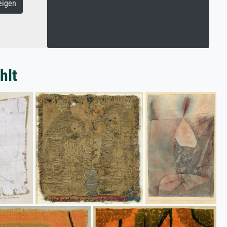
eigen
hlt