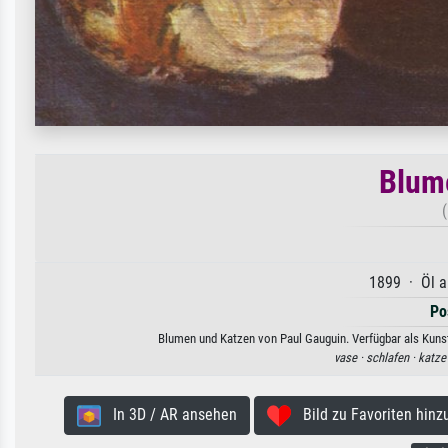
Blum
1899 · Öl a
Po
Blumen und Katzen von Paul Gauguin. Verfügbar als Kunst
vase ·
schlafen ·
katze
In 3D / AR ansehen
Bild zu Favoriten hinz