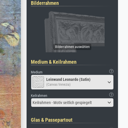
Bilderrahmen
Medium & Keilrahmen
Medium
Leinwand Leonardo (Satin)
(Canvas Venezia)
Keilrahmen
Keilrahmen - Motiv seitlich gespiegelt
Glas & Passepartout