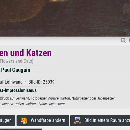
en und Katzen
(Flowers and Cats)
Paul Gauguin
uf Leinwand · Bild-ID: 25039
st-Impressionismus
druck auf Leinwand, Fotopapier, Aquarellkarton, Naturpapier oder Japanpapier.
 ·
blumen ·
ruhen ·
blätter ·
braun ·
blau ·
tiere
ufügen
Wandfarbe ändern
Bild in einem Raum anz