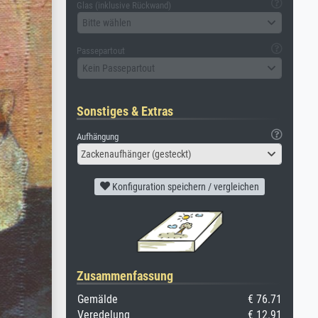
Glas (inklusive Rückwand)
Bitte wählen
Passepartout
Kein Passepartout
Sonstiges & Extras
Aufhängung
Zackenaufhänger (gesteckt)
Konfiguration speichern / vergleichen
Zusammenfassung
Gemälde
€ 76.71
Veredelung
€ 12.91