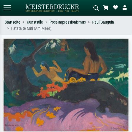
Startseite
Kunststile
Post-Impressionismus
Paul Gauguin
Fatata te Miti (Am Meer)
Standardsuche
KI-Bildersuche
Suchen Sie nach Künstlern, Werktiteln
Beschreiben Sie die Szene – z.B. Grüne
oder Stilen – z.B. Monet,
Wiese, Abstrakt mit viel Rot, Dunkles
Sternennacht, Impressionismus, Welle
Ölgemälde, Stehender Akt neben einem
Hokusai, Akt.
Baum.