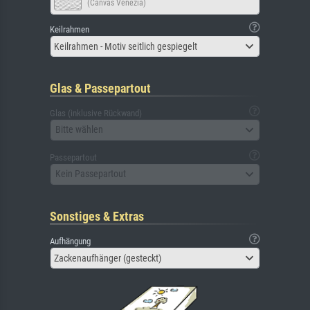
(Canvas Venezia)
Keilrahmen
Keilrahmen - Motiv seitlich gespiegelt
Glas & Passepartout
Glas (inklusive Rückwand)
Bitte wählen
Passepartout
Kein Passepartout
Sonstiges & Extras
Aufhängung
Zackenaufhänger (gesteckt)