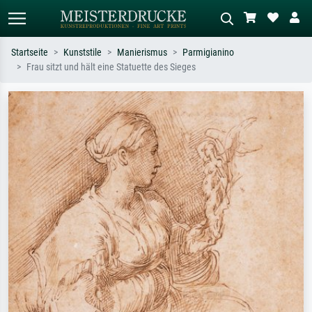
Startseite
Kunststile
Manierismus
Parmigianino
Frau sitzt und hält eine Statuette des Sieges
Standardsuche
KI-Bildersuche
Suchen Sie nach Künstlern, Werktiteln
Beschreiben Sie die Szene – z.B. Grüne
oder Stilen – z.B. Monet,
Wiese, Abstrakt mit viel Rot, Dunkles
Sternennacht, Impressionismus, Welle
Ölgemälde, Stehender Akt neben einem
Hokusai, Akt.
Baum.