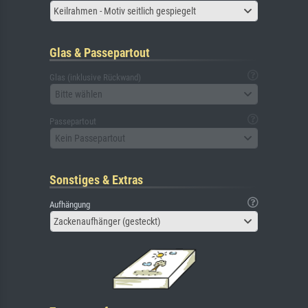
Keilrahmen - Motiv seitlich gespiegelt
Glas & Passepartout
Glas (inklusive Rückwand)
Bitte wählen
Passepartout
Kein Passepartout
Sonstiges & Extras
Aufhängung
Zackenaufhänger (gesteckt)