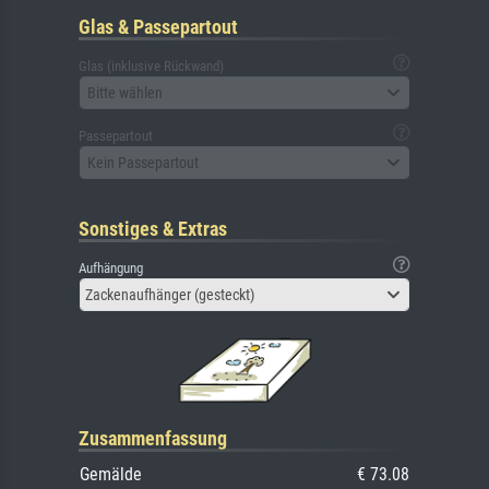
Glas & Passepartout
Glas (inklusive Rückwand)
Bitte wählen
Passepartout
Kein Passepartout
Sonstiges & Extras
Aufhängung
Zackenaufhänger (gesteckt)
Zusammenfassung
Gemälde
€ 73.08