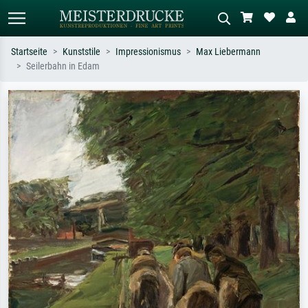
Startseite
Kunststile
Impressionismus
Max Liebermann
Seilerbahn in Edam
Standardsuche
KI-Bildersuche
Suchen Sie nach Künstlern, Werktiteln
Beschreiben Sie die Szene – z.B. Grüne
oder Stilen – z.B. Monet,
Wiese, Abstrakt mit viel Rot, Dunkles
Sternennacht, Impressionismus, Welle
Ölgemälde, Stehender Akt neben einem
Hokusai, Akt.
Baum.