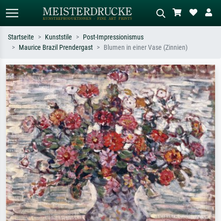
Startseite
Kunststile
Post-Impressionismus
Maurice Brazil Prendergast
Blumen in einer Vase (Zinnien)
Standardsuche
KI-Bildersuche
Suchen Sie nach Künstlern, Werktiteln
Beschreiben Sie die Szene – z.B. Grüne
oder Stilen – z.B. Monet,
Wiese, Abstrakt mit viel Rot, Dunkles
Sternennacht, Impressionismus, Welle
Ölgemälde, Stehender Akt neben einem
Hokusai, Akt.
Baum.