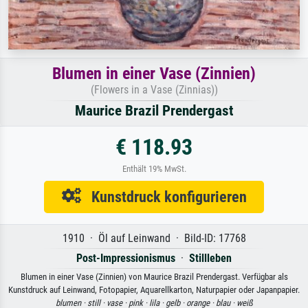
Blumen in einer Vase (Zinnien)
(Flowers in a Vase (Zinnias))
Maurice Brazil Prendergast
€ 118.93
Enthält 19% MwSt.
Kunstdruck konfigurieren
1910 · Öl auf Leinwand · Bild-ID: 17768
Post-Impressionismus
·
Stillleben
Blumen in einer Vase (Zinnien) von Maurice Brazil Prendergast. Verfügbar als
Kunstdruck auf Leinwand, Fotopapier, Aquarellkarton, Naturpapier oder Japanpapier.
blumen ·
still ·
vase ·
pink ·
lila ·
gelb ·
orange ·
blau ·
weiß