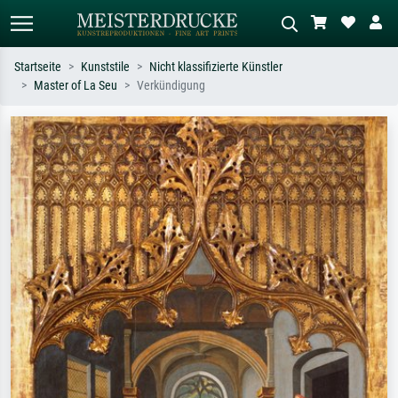
Startseite
Kunststile
Nicht klassifizierte Künstler
Master of La Seu
Verkündigung
Standardsuche
KI-Bildersuche
Suchen Sie nach Künstlern, Werktiteln
Beschreiben Sie die Szene – z.B. Grüne
oder Stilen – z.B. Monet,
Wiese, Abstrakt mit viel Rot, Dunkles
Sternennacht, Impressionismus, Welle
Ölgemälde, Stehender Akt neben einem
Hokusai, Akt.
Baum.