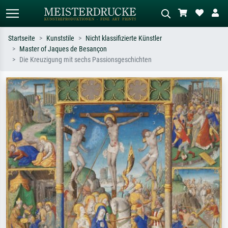
Startseite
Kunststile
Nicht klassifizierte Künstler
Master of Jaques de Besançon
Standardsuche
KI-Bildersuche
Die Kreuzigung mit sechs Passionsgeschichten
Suchen Sie nach Künstlern, Werktiteln
Beschreiben Sie die Szene – z.B. Grüne
oder Stilen – z.B. Monet,
Wiese, Abstrakt mit viel Rot, Dunkles
Sternennacht, Impressionismus, Welle
Ölgemälde, Stehender Akt neben einem
Hokusai, Akt.
Baum.