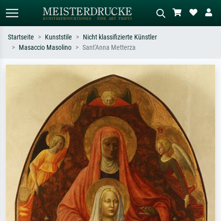
Startseite
Kunststile
Nicht klassifizierte Künstler
Masaccio Masolino
Sant'Anna Metterza
Standardsuche
KI-Bildersuche
Suchen Sie nach Künstlern, Werktiteln
Beschreiben Sie die Szene – z.B. Grüne
oder Stilen – z.B. Monet,
Wiese, Abstrakt mit viel Rot, Dunkles
Sternennacht, Impressionismus, Welle
Ölgemälde, Stehender Akt neben einem
Hokusai, Akt.
Baum.