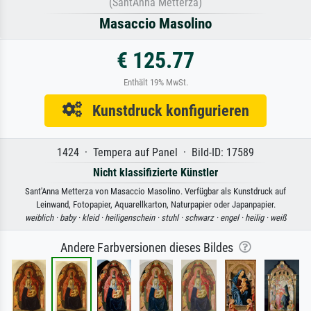
(SantAnna Metterza)
Masaccio Masolino
€ 125.77
Enthält 19% MwSt.
Kunstdruck konfigurieren
1424 · Tempera auf Panel · Bild-ID: 17589
Nicht klassifizierte Künstler
Sant'Anna Metterza von Masaccio Masolino. Verfügbar als Kunstdruck auf
Leinwand, Fotopapier, Aquarellkarton, Naturpapier oder Japanpapier.
weiblich ·
baby ·
kleid ·
heiligenschein ·
stuhl ·
schwarz ·
engel ·
heilig ·
weiß
Andere Farbversionen dieses Bildes