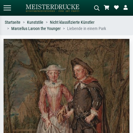
Startseite
Kunststile
Nicht klassifizierte Künstler
Marcellus Laroon the Younger
Liebende in einem Park
Standardsuche
KI-Bildersuche
Suchen Sie nach Künstlern, Werktiteln
Beschreiben Sie die Szene – z.B. Grüne
oder Stilen – z.B. Monet,
Wiese, Abstrakt mit viel Rot, Dunkles
Sternennacht, Impressionismus, Welle
Ölgemälde, Stehender Akt neben einem
Hokusai, Akt.
Baum.