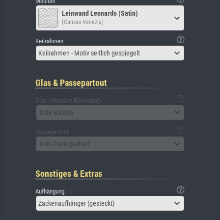
Medium
Leinwand Leonardo (Satin)
(Canvas Venezia)
Keilrahmen
Keilrahmen - Motiv seitlich gespiegelt
Glas & Passepartout
Glas (inklusive Rückwand)
Bitte wählen
Passepartout
Kein Passepartout
Sonstiges & Extras
Aufhängung
Zackenaufhänger (gesteckt)