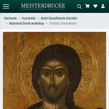
Startseite
Kunststile
Nicht klassifizierte Künstler
Mainland Greek workshop
Christus Pantokrator
Standardsuche
KI-Bildersuche
Suchen Sie nach Künstlern, Werktiteln
Beschreiben Sie die Szene – z.B. Grüne
oder Stilen – z.B. Monet,
Wiese, Abstrakt mit viel Rot, Dunkles
Sternennacht, Impressionismus, Welle
Ölgemälde, Stehender Akt neben einem
Hokusai, Akt.
Baum.