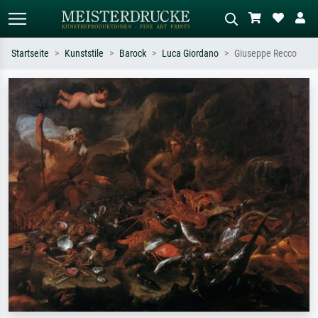
Startseite
Kunststile
Barock
Luca Giordano
Giuseppe Recco
Standardsuche
KI-Bildersuche
Suchen Sie nach Künstlern, Werktiteln
Beschreiben Sie die Szene – z.B. Grüne
oder Stilen – z.B. Monet,
Wiese, Abstrakt mit viel Rot, Dunkles
Sternennacht, Impressionismus, Welle
Ölgemälde, Stehender Akt neben einem
Hokusai, Akt.
Baum.