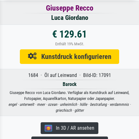
Giuseppe Recco
Luca Giordano
€ 129.61
Enthält 19% MwSt.
Kunstdruck konfigurieren
1684 · Öl auf Leinwand · Bild-ID: 17091
Barock
Giuseppe Recco von Luca Giordano. Verfügbar als Kunstdruck auf Leinwand,
Fotopapier, Aquarellkarton, Naturpapier oder Japanpapier.
engel ·
unterwelt ·
meer ·
ozean ·
unheimlich ·
hölle ·
bestrafung ·
verdammnis ·
griechisch ·
götter
In 3D / AR ansehen