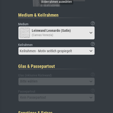
Medium & Keilrahmen
Medium
Leinwand Leonardo (Satin)
(Canvas Venezia)
Keilrahmen
Keilrahmen - Motiv seitlich gespiegelt
Glas & Passepartout
Glas (inklusive Rückwand)
Bitte wählen
Passepartout
Kein Passepartout
Sonstiges & Extras