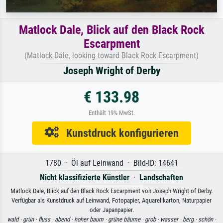
Matlock Dale, Blick auf den Black Rock
Escarpment
(Matlock Dale, looking toward Black Rock Escarpment)
Joseph Wright of Derby
€ 133.98
Enthält 19% MwSt.
Kunstdruck konfigurieren
1780 · Öl auf Leinwand · Bild-ID: 14641
Nicht klassifizierte Künstler
·
Landschaften
Matlock Dale, Blick auf den Black Rock Escarpment von Joseph Wright of Derby.
Verfügbar als Kunstdruck auf Leinwand, Fotopapier, Aquarellkarton, Naturpapier
oder Japanpapier.
wald ·
grün ·
fluss ·
abend ·
hoher baum ·
grüne bäume ·
grob ·
wasser ·
berg ·
schön ·