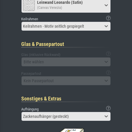
Leinwand Leonardo (Satin)
(Canvas Venezia)
Keilrahmen
Keilrahmen - Motiv seitlich gespiegelt
Glas & Passepartout
Glas (inklusive Rückwand)
Bitte wählen
Passepartout
Kein Passepartout
Sonstiges & Extras
Aufhängung
Zackenaufhänger (gesteckt)