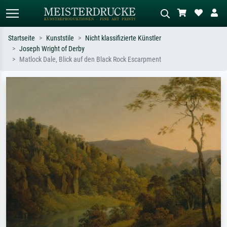
Startseite
Kunststile
Nicht klassifizierte Künstler
Joseph Wright of Derby
Standardsuche
KI-Bildersuche
Matlock Dale, Blick auf den Black Rock Escarpment
Suchen Sie nach Künstlern, Werktiteln
Beschreiben Sie die Szene – z.B. Grüne
oder Stilen – z.B. Monet,
Wiese, Abstrakt mit viel Rot, Dunkles
Sternennacht, Impressionismus, Welle
Ölgemälde, Stehender Akt neben einem
Hokusai, Akt.
Baum.