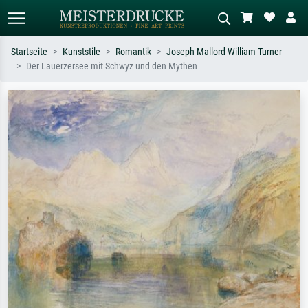
Startseite
Kunststile
Romantik
Joseph Mallord William Turner
Der Lauerzersee mit Schwyz und den Mythen
Standardsuche
KI-Bildersuche
Suchen Sie nach Künstlern, Werktiteln
Beschreiben Sie die Szene – z.B. Grüne
oder Stilen – z.B. Monet,
Wiese, Abstrakt mit viel Rot, Dunkles
Sternennacht, Impressionismus, Welle
Ölgemälde, Stehender Akt neben einem
Hokusai, Akt.
Baum.