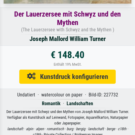
Der Lauerzersee mit Schwyz und den
Mythen
(The Lauerzersee with Schwyz and the Mythen )
Joseph Mallord William Turner
€ 148.40
Enthält 19% MwSt.
Kunstdruck konfigurieren
Undatiert · watercolour on paper · Bild-ID: 227732
Romantik
·
Landschaften
Der Lauerzersee mit Schwyz und den Mythen von Joseph Mallord William Turner.
Verfügbar als Kunstdruck auf Leinwand, Fotopapier, Aquarellkarton, Naturpapier
oder Japanpapier.
landschaft ·
alpin ·
alpen ·
romantisch ·
burg ·
bergig ·
landschaft ·
berge ·
c18th ·
c19th
· Private Collection / Bridgeman Images