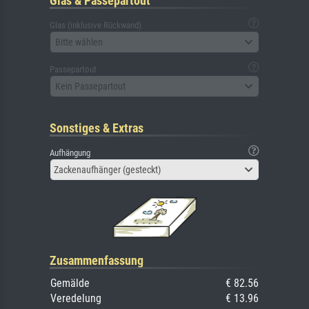
Glas & Passepartout
Glas (inklusive Rückwand)
Bitte wählen
Passepartout
Kein Passepartout
Sonstiges & Extras
Aufhängung
Zackenaufhänger (gesteckt)
Zusammenfassung
Gemälde
€ 82.56
Veredelung
€ 13.96