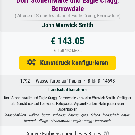
Dorf Stonethwaite und Eagle Cragg,
Borrowdale
(Village of Stonethwaite and Eagle Cragg, Borrowdale)
John Warwick Smith
€ 143.05
Enthält 19% MwSt.
Kunstdruck konfigurieren
1792 · Wasserfarbe auf Papier · Bild-ID: 14693
Landschaftsmalerei
Dorf Stonethwaite und Eagle Cragg, Borrowdale von John Warwick Smith. Verfügbar
als Kunstdruck auf Leinwand, Fotopapier, Aquarellkarton, Naturpapier oder
Japanpapier.
landschaftlich ·
wolken ·
berge ·
zuhause ·
bäume ·
gras ·
felsen ·
landschaft ·
natur ·
himmel ·
village ·
stonethwaite ·
eagle ·
cragg ·
borrowdale
Andere Farbversionen dieses Bildes