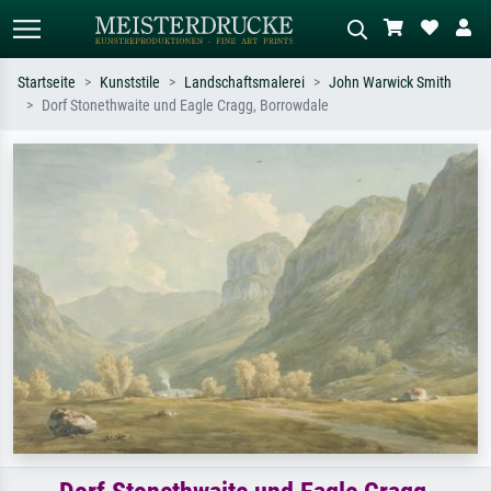
Startseite
Kunststile
Landschaftsmalerei
John Warwick Smith
Dorf Stonethwaite und Eagle Cragg, Borrowdale
Standardsuche
KI-Bildersuche
Suchen Sie nach Künstlern, Werktiteln
Beschreiben Sie die Szene – z.B. Grüne
oder Stilen – z.B. Monet,
Wiese, Abstrakt mit viel Rot, Dunkles
Sternennacht, Impressionismus, Welle
Ölgemälde, Stehender Akt neben einem
Hokusai, Akt.
Baum.