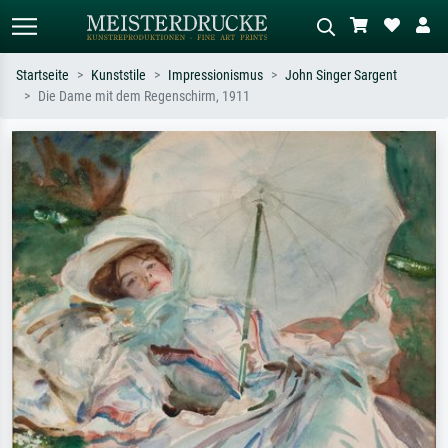
Startseite
Kunststile
Impressionismus
John Singer Sargent
Die Dame mit dem Regenschirm, 1911
Standardsuche
KI-Bildersuche
Suchen Sie nach Künstlern, Werktiteln
Beschreiben Sie die Szene – z.B. Grüne
oder Stilen – z.B. Monet,
Wiese, Abstrakt mit viel Rot, Dunkles
Sternennacht, Impressionismus, Welle
Ölgemälde, Stehender Akt neben einem
Hokusai, Akt.
Baum.