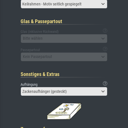
Keilrahmen - Motiv seitlich gespiegelt
Glas & Passepartout
Glas (inklusive Rückwand)
Bitte wählen
Passepartout
Kein Passepartout
Sonstiges & Extras
Aufhängung
Zackenaufhänger (gesteckt)