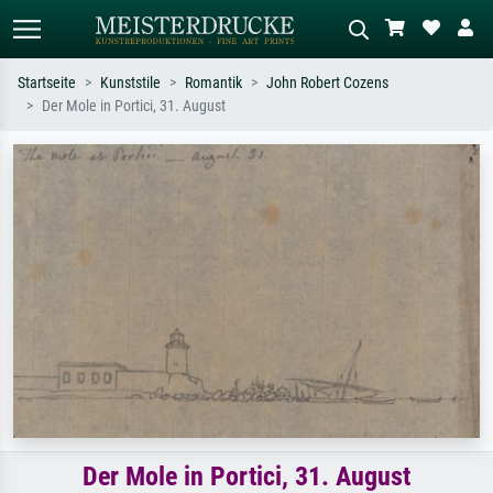
Startseite
Kunststile
Romantik
John Robert Cozens
Der Mole in Portici, 31. August
Standardsuche
KI-Bildersuche
Suchen Sie nach Künstlern, Werktiteln
Beschreiben Sie die Szene – z.B. Grüne
oder Stilen – z.B. Monet,
Wiese, Abstrakt mit viel Rot, Dunkles
Sternennacht, Impressionismus, Welle
Ölgemälde, Stehender Akt neben einem
Hokusai, Akt.
Baum.
Der Mole in Portici, 31. August