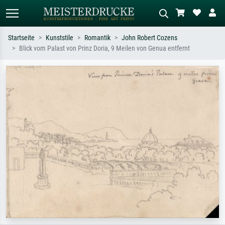
Startseite
Kunststile
Romantik
John Robert Cozens
Blick vom Palast von Prinz Doria, 9 Meilen von Genua entfernt
Standardsuche
KI-Bildersuche
Suchen Sie nach Künstlern, Werktiteln
Beschreiben Sie die Szene – z.B. Grüne
oder Stilen – z.B. Monet,
Wiese, Abstrakt mit viel Rot, Dunkles
Sternennacht, Impressionismus, Welle
Ölgemälde, Stehender Akt neben einem
Hokusai, Akt.
Baum.