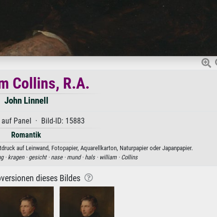
m Collins, R.A.
John Linnell
 auf Panel · Bild-ID: 15883
Romantik
stdruck auf Leinwand, Fotopapier, Aquarellkarton, Naturpapier oder Japanpapier.
ng ·
kragen ·
gesicht ·
nase ·
mund ·
hals ·
william ·
Collins
versionen dieses Bildes