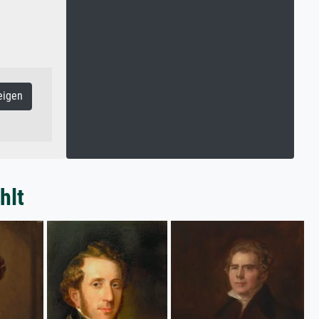
eigen
hlt