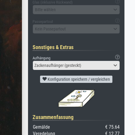
Glas (inklusive Rückwand)
Bitte wählen
Passepartout
Kein Passepartout
Sonstiges & Extras
Aufhängung
Zackenaufhänger (gesteckt)
Konfiguration speichern / vergleichen
Zusammenfassung
Gemälde
€ 75.64
Veredelung
€ 12.77