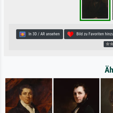
In 3D / AR ansehen
Bild zu Favoriten hinz
Äh