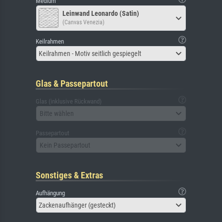
Medium
Leinwand Leonardo (Satin)
(Canvas Venezia)
Keilrahmen
Keilrahmen - Motiv seitlich gespiegelt
Glas & Passepartout
Glas (inklusive Rückwand)
Bitte wählen
Passepartout
Kein Passepartout
Sonstiges & Extras
Aufhängung
Zackenaufhänger (gesteckt)