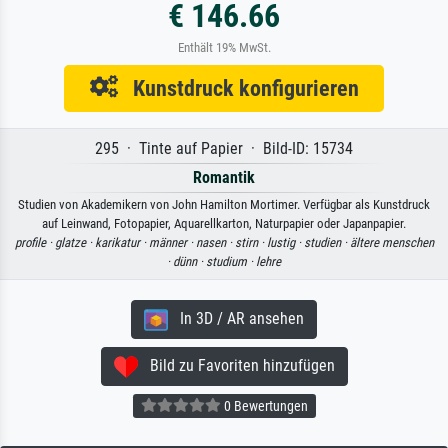
€ 146.66
Enthält 19% MwSt.
Kunstdruck konfigurieren
295 · Tinte auf Papier · Bild-ID: 15734
Romantik
Studien von Akademikern von John Hamilton Mortimer. Verfügbar als Kunstdruck
auf Leinwand, Fotopapier, Aquarellkarton, Naturpapier oder Japanpapier.
profile ·
glatze ·
karikatur ·
männer ·
nasen ·
stirn ·
lustig ·
studien ·
ältere menschen
·
dünn ·
studium ·
lehre
In 3D / AR ansehen
Bild zu Favoriten hinzufügen
0 Bewertungen