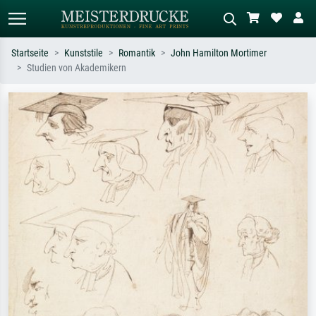
Startseite
Kunststile
Romantik
John Hamilton Mortimer
Studien von Akademikern
Standardsuche
KI-Bildersuche
Suchen Sie nach Künstlern, Werktiteln
Beschreiben Sie die Szene – z.B. Grüne
oder Stilen – z.B. Monet,
Wiese, Abstrakt mit viel Rot, Dunkles
Sternennacht, Impressionismus, Welle
Ölgemälde, Stehender Akt neben einem
Hokusai, Akt.
Baum.