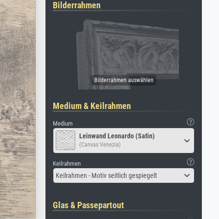
Bilderrahmen
Medium & Keilrahmen
Medium
Leinwand Leonardo (Satin)
(Canvas Venezia)
Keilrahmen
Keilrahmen - Motiv seitlich gespiegelt
Glas & Passepartout