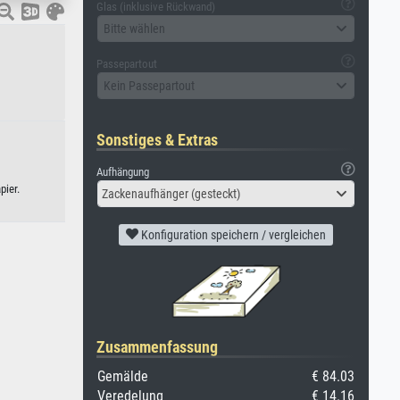
Glas (inklusive Rückwand)
Bitte wählen
Passepartout
Kein Passepartout
Sonstiges & Extras
Aufhängung
pier.
Zackenaufhänger (gesteckt)
Konfiguration speichern / vergleichen
Zusammenfassung
Gemälde
€ 84.03
Veredelung
€ 14.16