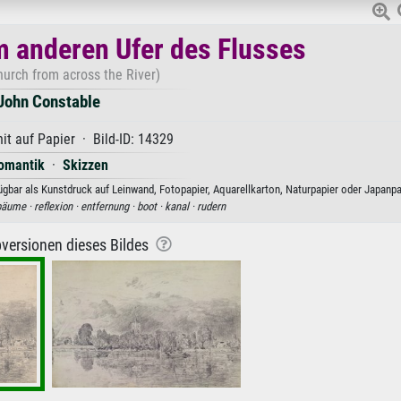
 anderen Ufer des Flusses
urch from across the River)
John Constable
it auf Papier · Bild-ID: 14329
omantik
·
Skizzen
bar als Kunstdruck auf Leinwand, Fotopapier, Aquarellkarton, Naturpapier oder Japanpa
bäume ·
reflexion ·
entfernung ·
boot ·
kanal ·
rudern
versionen dieses Bildes