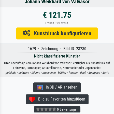
Johann Weikhard von Valvasor
€ 121.75
Enthält 19% MwSt.
Kunstdruck konfigurieren
1679 · Zeichnung · Bild-ID: 23230
Nicht klassifizierte Künstler
Grad Kacenštajn von Johann Weikhard von Valvasor. Verfügbar als Kunstdruck auf
Leinwand, Fotopapier, Aquarellkarton, Naturpapier oder Japanpapier.
gebäude ·
schwarz ·
bäume ·
menschen ·
blätter ·
fenster ·
dach ·
kompass ·
karte
In 3D / AR ansehen
Bild zu Favoriten hinzufügen
0 Bewertungen