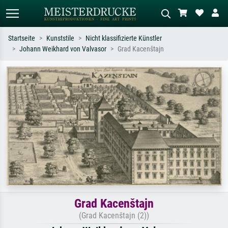
Startseite
Kunststile
Nicht klassifizierte Künstler
Johann Weikhard von Valvasor
Grad Kacenštajn
Standardsuche
KI-Bildersuche
Suchen Sie nach Künstlern, Werktiteln
Beschreiben Sie die Szene – z.B. Grüne
oder Stilen – z.B. Monet,
Wiese, Abstrakt mit viel Rot, Dunkles
Sternennacht, Impressionismus, Welle
Ölgemälde, Stehender Akt neben einem
Hokusai, Akt.
Baum.
Grad Kacenštajn
(Grad Kacenštajn (2))