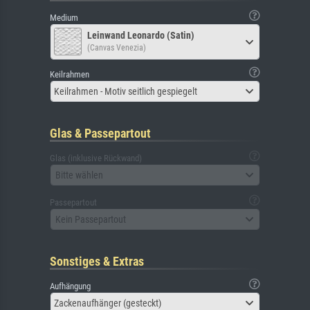
Medium
Leinwand Leonardo (Satin)
(Canvas Venezia)
Keilrahmen
Keilrahmen - Motiv seitlich gespiegelt
Glas & Passepartout
Glas (inklusive Rückwand)
Bitte wählen
Passepartout
Kein Passepartout
Sonstiges & Extras
Aufhängung
Zackenaufhänger (gesteckt)