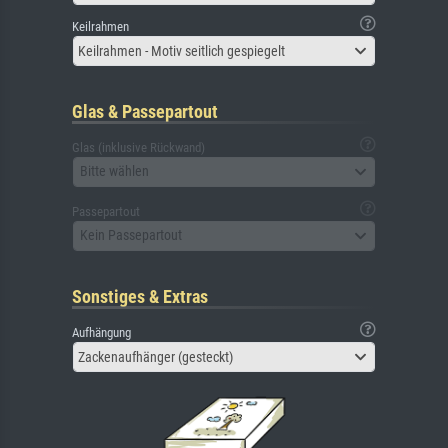
Keilrahmen
Keilrahmen - Motiv seitlich gespiegelt
Glas & Passepartout
Glas (inklusive Rückwand)
Bitte wählen
Passepartout
Kein Passepartout
Sonstiges & Extras
Aufhängung
Zackenaufhänger (gesteckt)