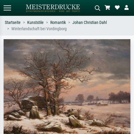
Startseite
Kunststile
Romantik
Johan Christian Dahl
Winterlandschaft bei Vordingborg
Standardsuche
KI-Bildersuche
Suchen Sie nach Künstlern, Werktiteln
Beschreiben Sie die Szene – z.B. Grüne
oder Stilen – z.B. Monet,
Wiese, Abstrakt mit viel Rot, Dunkles
Sternennacht, Impressionismus, Welle
Ölgemälde, Stehender Akt neben einem
Hokusai, Akt.
Baum.