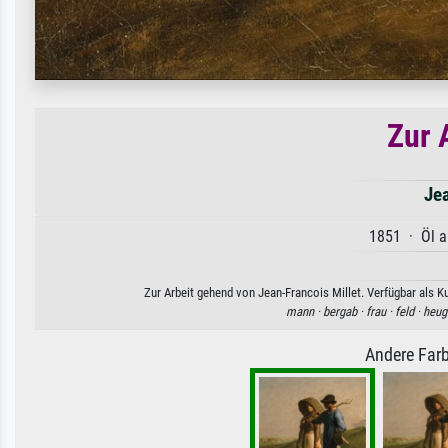
Zur 
Jea
1851 · Öl a
Zur Arbeit gehend von Jean-Francois Millet. Verfügbar als K
mann ·
bergab ·
frau ·
feld ·
heug
Andere Farb