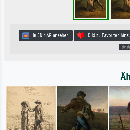
In 3D / AR ansehen
Bild zu Favoriten hinz
Äh