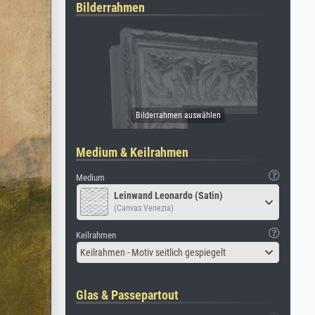
Bilderrahmen
Medium & Keilrahmen
Medium
Leinwand Leonardo (Satin)
(Canvas Venezia)
Keilrahmen
Keilrahmen - Motiv seitlich gespiegelt
Glas & Passepartout