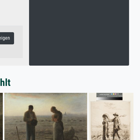
eigen
hlt