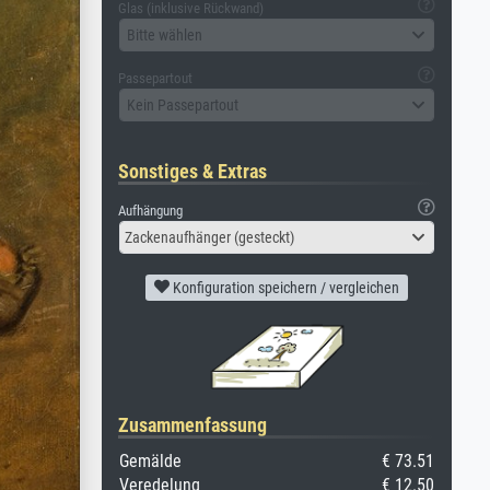
Glas (inklusive Rückwand)
Bitte wählen
Passepartout
Kein Passepartout
Sonstiges & Extras
Aufhängung
Zackenaufhänger (gesteckt)
Konfiguration speichern / vergleichen
Zusammenfassung
Gemälde
€ 73.51
Veredelung
€ 12.50