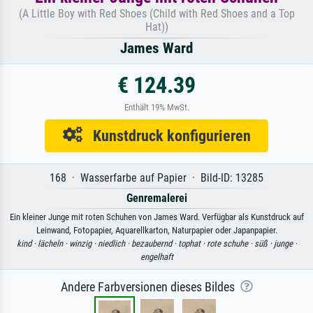
(A Little Boy with Red Shoes (Child with Red Shoes and a Top
Hat))
James Ward
€ 124.39
Enthält 19% MwSt.
Kunstdruck konfigurieren
168 · Wasserfarbe auf Papier · Bild-ID: 13285
Genremalerei
Ein kleiner Junge mit roten Schuhen von James Ward. Verfügbar als Kunstdruck auf
Leinwand, Fotopapier, Aquarellkarton, Naturpapier oder Japanpapier.
kind ·
lächeln ·
winzig ·
niedlich ·
bezaubernd ·
tophat ·
rote schuhe ·
süß ·
junge ·
engelhaft
Andere Farbversionen dieses Bildes