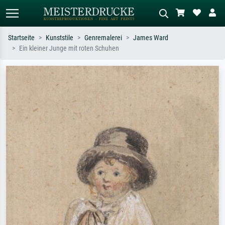
Startseite
Kunststile
Genremalerei
James Ward
Ein kleiner Junge mit roten Schuhen
Standardsuche
KI-Bildersuche
Suchen Sie nach Künstlern, Werktiteln
Beschreiben Sie die Szene – z.B. Grüne
oder Stilen – z.B. Monet,
Wiese, Abstrakt mit viel Rot, Dunkles
Sternennacht, Impressionismus, Welle
Ölgemälde, Stehender Akt neben einem
Hokusai, Akt.
Baum.