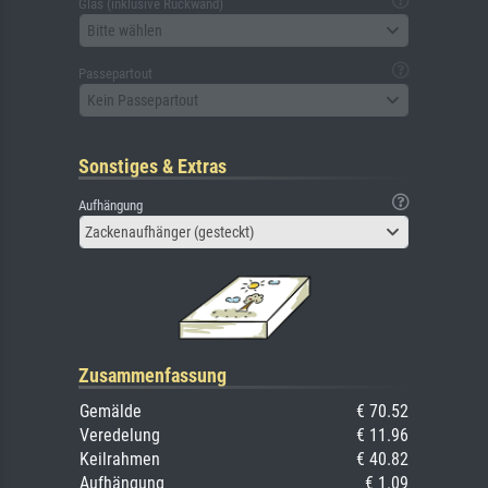
Glas (inklusive Rückwand)
Bitte wählen
Passepartout
Kein Passepartout
Sonstiges & Extras
Aufhängung
Zackenaufhänger (gesteckt)
Zusammenfassung
Gemälde
€ 70.52
Veredelung
€ 11.96
Keilrahmen
€ 40.82
Aufhängung
€ 1.09