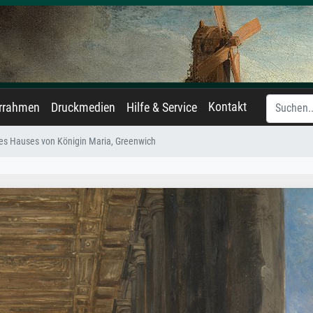
Kontakt
errahmen
Druckmedien
Hilfe & Service
es Hauses von Königin Maria, Greenwich