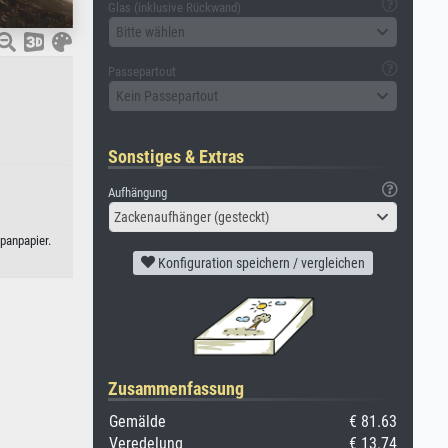
Glas (inklusive Rückwand)
Bitte wählen
Passepartout
Kein Passepartout
Sonstiges & Extras
Aufhängung
Zackenaufhänger (gesteckt)
panpapier.
Konfiguration speichern / vergleichen
Zusammenfassung
Gemälde
€ 81.63
Veredelung
€ 13.74