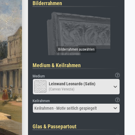
Bilderrahmen
Medium & Keilrahmen
Medium
Leinwand Leonardo (Satin)
(Canvas Venezia)
Keilrahmen
Keilrahmen - Motiv seitlich gespiegelt
Glas & Passepartout