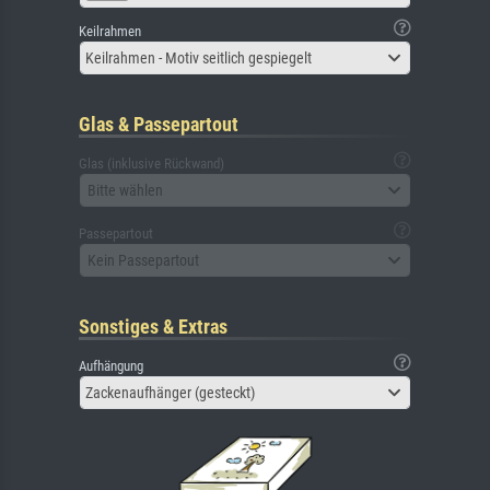
Keilrahmen
Keilrahmen - Motiv seitlich gespiegelt
Glas & Passepartout
Glas (inklusive Rückwand)
Bitte wählen
Passepartout
Kein Passepartout
Sonstiges & Extras
Aufhängung
Zackenaufhänger (gesteckt)