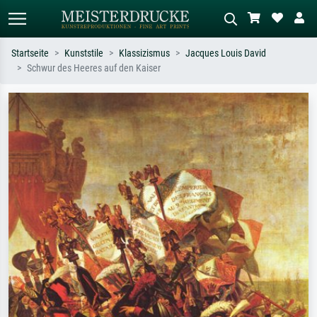
Startseite
Kunststile
Klassizismus
Jacques Louis David
Schwur des Heeres auf den Kaiser
Standardsuche
KI-Bildersuche
Suchen Sie nach Künstlern, Werktiteln
Beschreiben Sie die Szene – z.B. Grüne
oder Stilen – z.B. Monet,
Wiese, Abstrakt mit viel Rot, Dunkles
Sternennacht, Impressionismus, Welle
Ölgemälde, Stehender Akt neben einem
Hokusai, Akt.
Baum.