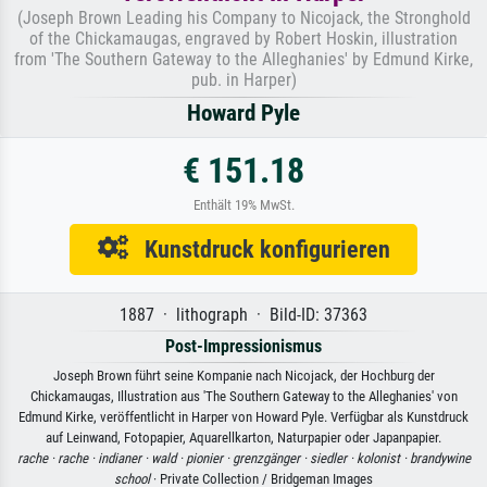
(Joseph Brown Leading his Company to Nicojack, the Stronghold
of the Chickamaugas, engraved by Robert Hoskin, illustration
from 'The Southern Gateway to the Alleghanies' by Edmund Kirke,
pub. in Harper)
Howard Pyle
€ 151.18
Enthält 19% MwSt.
Kunstdruck konfigurieren
1887 · lithograph · Bild-ID: 37363
Post-Impressionismus
Joseph Brown führt seine Kompanie nach Nicojack, der Hochburg der
Chickamaugas, Illustration aus 'The Southern Gateway to the Alleghanies' von
Edmund Kirke, veröffentlicht in Harper von Howard Pyle. Verfügbar als Kunstdruck
auf Leinwand, Fotopapier, Aquarellkarton, Naturpapier oder Japanpapier.
rache ·
rache ·
indianer ·
wald ·
pionier ·
grenzgänger ·
siedler ·
kolonist ·
brandywine
school
· Private Collection / Bridgeman Images