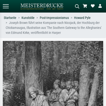
Startseite
Kunststile
Post-Impressionismus
Howard Pyle
Joseph Brown führt seine Kompanie nach Nicojack, der Hochburg der
Standardsuche
KI-Bildersuche
Chickamaugas, Illustration aus 'The Southern Gateway to the Alleghanies'
von Edmund Kirke, veröffentlicht in Harper
Suchen Sie nach Künstlern, Werktiteln
Beschreiben Sie die Szene – z.B. Grüne
oder Stilen – z.B. Monet,
Wiese, Abstrakt mit viel Rot, Dunkles
Sternennacht, Impressionismus, Welle
Ölgemälde, Stehender Akt neben einem
Hokusai, Akt.
Baum.