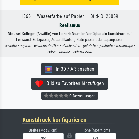
1865 · Wasserfarbe auf Papier · Bild-ID: 26859
Realismus
Die zwei Kollegen (Anwälte) von Honoré Daumier. Verfügbar als Kunstdruck auf
Leinwand, Fotopapier, Aquarellkarton, Naturpapier oder Japanpapier.
anwälte ·
papiere ·
wissenschaftler ·
absolventen ·
gelehrte ·
gebildete ·
vernünftige ·
roben ·
mörser ·
schriftrollen
In 3D / AR ansehen
Bild zu Favoriten hinzufügen
0 Bewertungen
Kunstdruck konfigurieren
Breite (Motiv, cm)
Höhe (Motiv, cm)