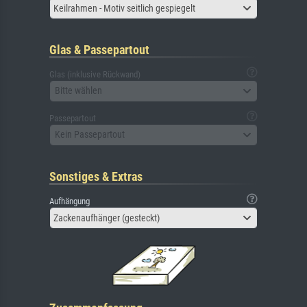
Keilrahmen - Motiv seitlich gespiegelt
Glas & Passepartout
Glas (inklusive Rückwand)
Bitte wählen
Passepartout
Kein Passepartout
Sonstiges & Extras
Aufhängung
Zackenaufhänger (gesteckt)