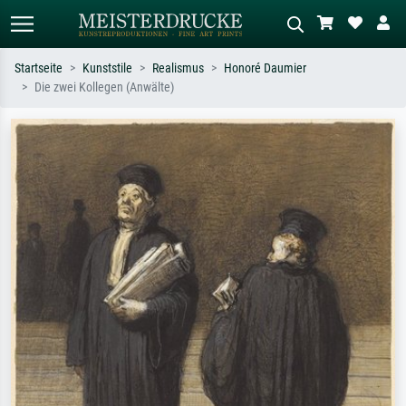
Startseite
Kunststile
Realismus
Honoré Daumier
Die zwei Kollegen (Anwälte)
Standardsuche
KI-Bildersuche
Suchen Sie nach Künstlern, Werktiteln
Beschreiben Sie die Szene – z.B. Grüne
oder Stilen – z.B. Monet,
Wiese, Abstrakt mit viel Rot, Dunkles
Sternennacht, Impressionismus, Welle
Ölgemälde, Stehender Akt neben einem
Hokusai, Akt.
Baum.