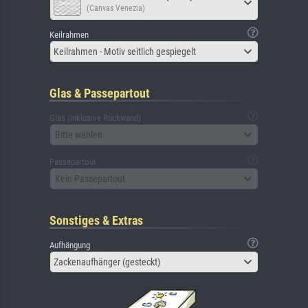
(Canvas Venezia)
Keilrahmen
Keilrahmen - Motiv seitlich gespiegelt
Glas & Passepartout
Glas (inklusive Rückwand)
Bitte wählen
Passepartout
Kein Passepartout
Sonstiges & Extras
Aufhängung
Zackenaufhänger (gesteckt)