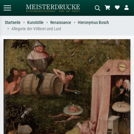
Startseite
Kunststile
Renaissance
Hieronymus Bosch
Allegorie der Völlerei und Lust
Standardsuche
KI-Bildersuche
Suchen Sie nach Künstlern, Werktiteln
Beschreiben Sie die Szene – z.B. Grüne
oder Stilen – z.B. Monet,
Wiese, Abstrakt mit viel Rot, Dunkles
Sternennacht, Impressionismus, Welle
Ölgemälde, Stehender Akt neben einem
Hokusai, Akt.
Baum.