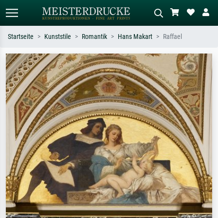
Startseite
Kunststile
Romantik
Hans Makart
Raffael
Standardsuche
KI-Bildersuche
Suchen Sie nach Künstlern, Werktiteln
Beschreiben Sie die Szene – z.B. Grüne
oder Stilen – z.B. Monet,
Wiese, Abstrakt mit viel Rot, Dunkles
Sternennacht, Impressionismus, Welle
Ölgemälde, Stehender Akt neben einem
Hokusai, Akt.
Baum.