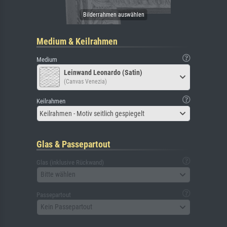
Medium & Keilrahmen
Medium
Leinwand Leonardo (Satin)
(Canvas Venezia)
Keilrahmen
Keilrahmen - Motiv seitlich gespiegelt
Glas & Passepartout
Glas (inklusive Rückwand)
Bitte wählen
Passepartout
Kein Passepartout