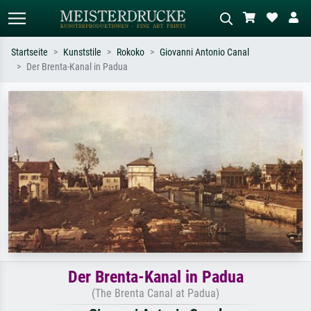
Startseite
Kunststile
Rokoko
Giovanni Antonio Canal
Der Brenta-Kanal in Padua
Standardsuche
KI-Bildersuche
Suchen Sie nach Künstlern, Werktiteln
Beschreiben Sie die Szene – z.B. Grüne
oder Stilen – z.B. Monet,
Wiese, Abstrakt mit viel Rot, Dunkles
Sternennacht, Impressionismus, Welle
Ölgemälde, Stehender Akt neben einem
Hokusai, Akt.
Baum.
Der Brenta-Kanal in Padua
(The Brenta Canal at Padua)