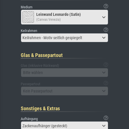
Medium
Leinwand Leonardo (Satin)
(Canvas Venezia)
Keilrahmen
Keilrahmen - Motiv seitlich gespiegelt
Glas & Passepartout
Glas (inklusive Rückwand)
Bitte wählen
Passepartout
Kein Passepartout
Sonstiges & Extras
Aufhängung
Zackenaufhänger (gesteckt)