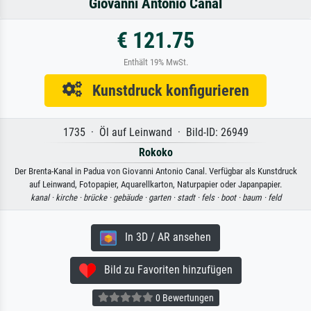
Giovanni Antonio Canal
€ 121.75
Enthält 19% MwSt.
Kunstdruck konfigurieren
1735 · Öl auf Leinwand · Bild-ID: 26949
Rokoko
Der Brenta-Kanal in Padua von Giovanni Antonio Canal. Verfügbar als Kunstdruck
auf Leinwand, Fotopapier, Aquarellkarton, Naturpapier oder Japanpapier.
kanal ·
kirche ·
brücke ·
gebäude ·
garten ·
stadt ·
fels ·
boot ·
baum ·
feld
In 3D / AR ansehen
Bild zu Favoriten hinzufügen
0 Bewertungen