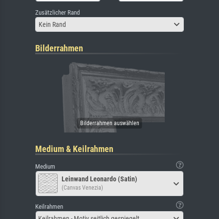
Zusätzlicher Rand
Kein Rand
Bilderrahmen
Medium & Keilrahmen
Medium
Leinwand Leonardo (Satin)
(Canvas Venezia)
Keilrahmen
Keilrahmen - Motiv seitlich gespiegelt