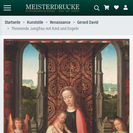
Startseite
Kunststile
Renaissance
Gerard David
Thronende Jungfrau mit Kind und Engeln
Standardsuche
KI-Bildersuche
Suchen Sie nach Künstlern, Werktiteln
Beschreiben Sie die Szene – z.B. Grüne
oder Stilen – z.B. Monet,
Wiese, Abstrakt mit viel Rot, Dunkles
Sternennacht, Impressionismus, Welle
Ölgemälde, Stehender Akt neben einem
Hokusai, Akt.
Baum.